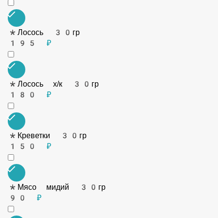
Морепродукты
*Угорь копченый 30гр
180 ₽
*Кальмар 30гр
130 ₽
*Лосось 30гр
195 ₽