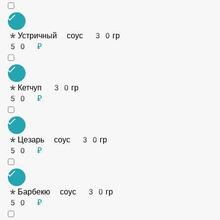
*Сметана 30гр
50 ₽
*Гриль соус 30гр
70 ₽
*Мед 20гр
60 ₽
*Сырный 30гр