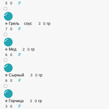
*Черри 30гр
60 ₽
*Чили перец 5гр
30 ₽
Соуса
*Майонез 30гр
50 ₽