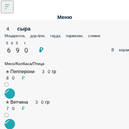
Меню
4 сыра
Моцарелла, дор-блю, гауда, пармезан, сливки
565 г.
690 ₽
В корз
Мясо/Колбаса/Птица
*Пепперони 30гр
80 ₽
*Ветчина 30гр
70 ₽