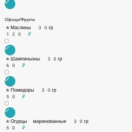
*Лосось х/к 30гр
180 ₽
*Креветки 30гр
150 ₽
*Мясо мидий 30гр
90 ₽
Офощи/Фрукты
*Маслины 30гр